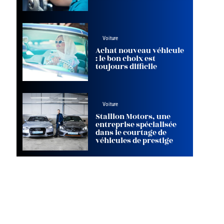
Voiture
Achat nouveau véhicule
: le bon choix est
toujours difficile
Voiture
Stallion Motors, une
entreprise spécialisée
dans le courtage de
véhicules de prestige