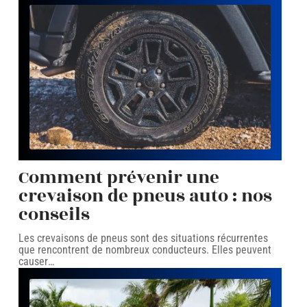
Comment prévenir une
crevaison de pneus auto : nos
conseils
Les crevaisons de pneus sont des situations récurrentes
que rencontrent de nombreux conducteurs. Elles peuvent
causer
…