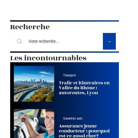
Recherche
Les incontournables
Transport
Trafic et itinéraires en
Vallée du Rhône :
autoroutes, Lyon
Garanties auto
Assurance jeune
conducteur : pourquoi
est-ce aussi cher?