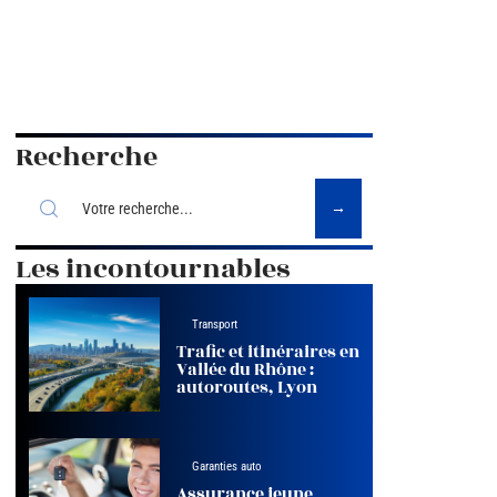
Recherche
Les incontournables
Transport
Trafic et itinéraires en
Vallée du Rhône :
autoroutes, Lyon
Garanties auto
Assurance jeune