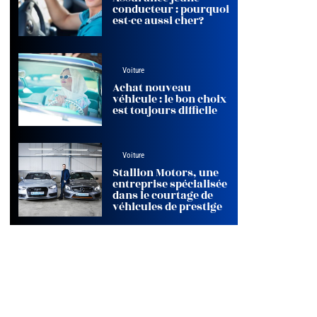
conducteur : pourquoi
est-ce aussi cher?
Voiture
Achat nouveau
véhicule : le bon choix
est toujours difficile
Voiture
Stallion Motors, une
entreprise spécialisée
dans le courtage de
véhicules de prestige