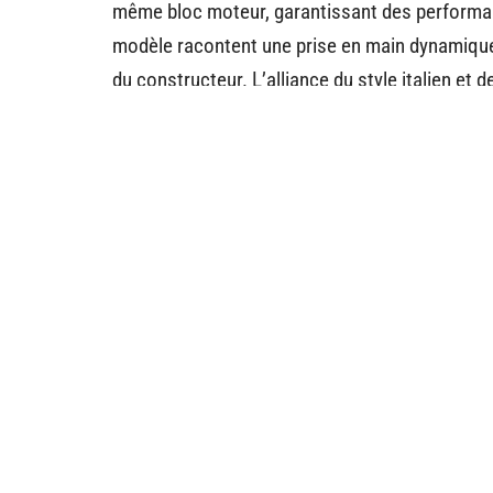
même bloc moteur, garantissant des performanc
modèle racontent une prise en main dynamique 
du constructeur. L’alliance du style italien et
solide pour qui vise la performance, sans pour a
Qu’on cherche à s’amuser le temps de patienter 
petites motos », ces 125cc prouvent qu’elles n’
pilote prêt à repousser les limites, de la mé
Ne ratez rie