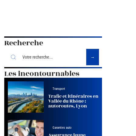
Recherche
Les incontournables
Transport
Trafic et itinéraires en
Vallée du Rhône :
autoroutes, Lyon
Garanties auto
Assurance jeune