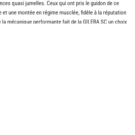
es quasi jumelles. Ceux qui ont pris le guidon de ce
et une montée en régime musclée, fidèle à la réputation
 de la mécanique performante fait de la GILERA SC un choix
utant renier la maniabilité d’un petit gabarit.
pour le permis supérieur ou à défier les clichés sur les «
ont rien d’anodin. Sur le bitume, elles n’attendent qu’un
canique comme des idées reçues.
n de l'actu