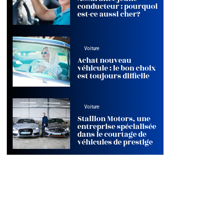
conducteur : pourquoi
est-ce aussi cher?
Voiture
Achat nouveau
véhicule : le bon choix
est toujours difficile
Voiture
Stallion Motors, une
entreprise spécialisée
dans le courtage de
véhicules de prestige