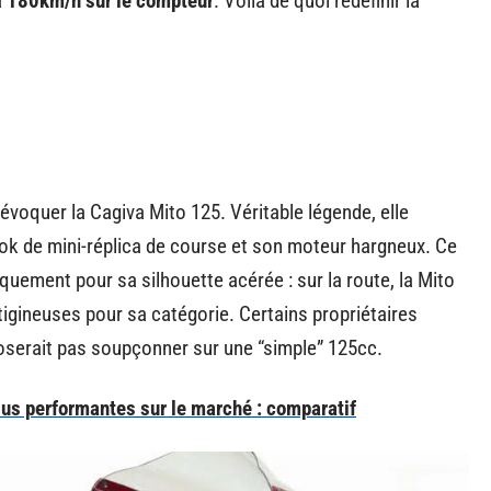
à
180km/h sur le compteur
. Voilà de quoi redéfinir la
évoquer la Cagiva Mito 125. Véritable légende, elle
 look de mini-réplica de course et son moteur hargneux. Ce
iquement pour sa silhouette acérée : sur la route, la Mito
rtigineuses pour sa catégorie. Certains propriétaires
’oserait pas soupçonner sur une “simple” 125cc.
us performantes sur le marché : comparatif