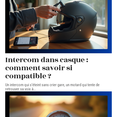
Intercom dans casque :
comment savoir si
compatible ?
Un intercom qui s’éteint sans crier gare, un motard qui tente de
retrouver sa voix à
…