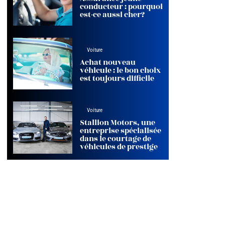
conducteur : pourquoi
est-ce aussi cher?
Voiture
Achat nouveau
véhicule : le bon choix
est toujours difficile
Voiture
Stallion Motors, une
entreprise spécialisée
dans le courtage de
véhicules de prestige