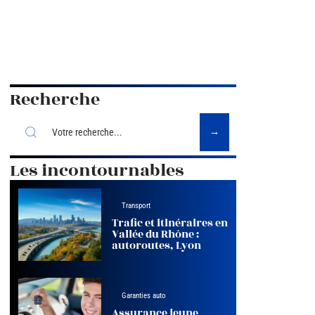
Recherche
Les incontournables
Transport
Trafic et itinéraires en
Vallée du Rhône :
autoroutes, Lyon
Garanties auto
Assurance jeune