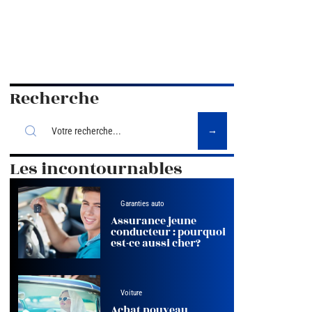
Recherche
Les incontournables
Garanties auto
Assurance jeune
conducteur : pourquoi
est-ce aussi cher?
Voiture
Achat nouveau