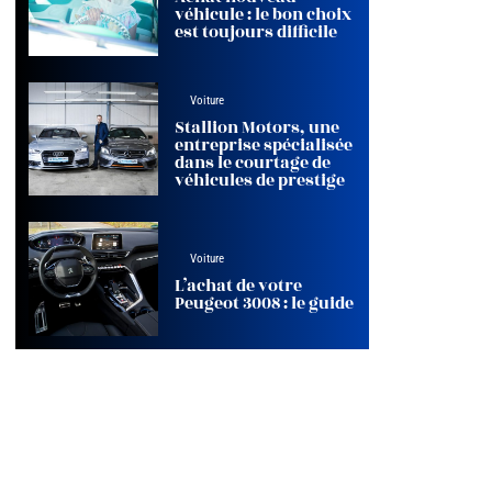
véhicule : le bon choix
est toujours difficile
Voiture
Stallion Motors, une
entreprise spécialisée
dans le courtage de
véhicules de prestige
Voiture
L’achat de votre
Peugeot 3008 : le guide