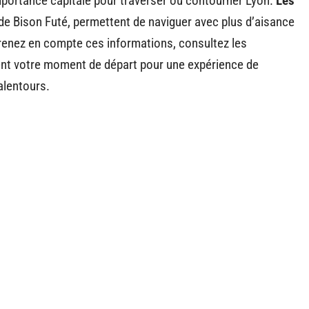
mportance capitale pour traverser ou contourner Lyon.
Les
de Bison Futé, permettent de naviguer avec plus d’aisance
renez en compte ces informations, consultez les
ment votre moment de départ pour une expérience de
alentours.
n de l'actu