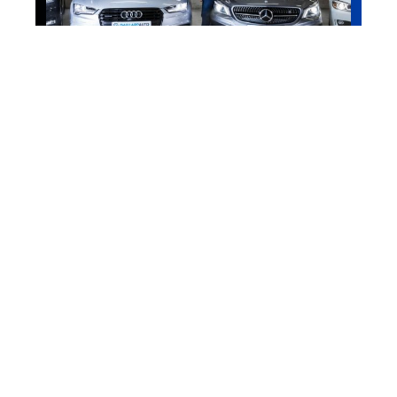
Voiture
Stallion Motors, une
entreprise spécialisée dans
le courtage de véhicules de
prestige