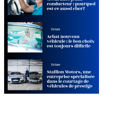
conducteur : pourquoi
est-ce aussi cher?
Voiture
Achat nouveau
véhicule : le bon choix
est toujours difficile
Voiture
Stallion Motors, une
entreprise spécialisée
dans le courtage de
véhicules de prestige