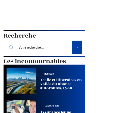
Recherche
Les incontournables
Transport
Trafic et itinéraires en
Vallée du Rhône :
autoroutes, Lyon
Garanties auto
Assurance jeune