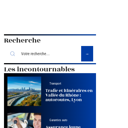
Recherche
Les incontournables
Transport
Trafic et itinéraires en
Vallée du Rhône :
autoroutes, Lyon
Garanties auto
Assurance jeune