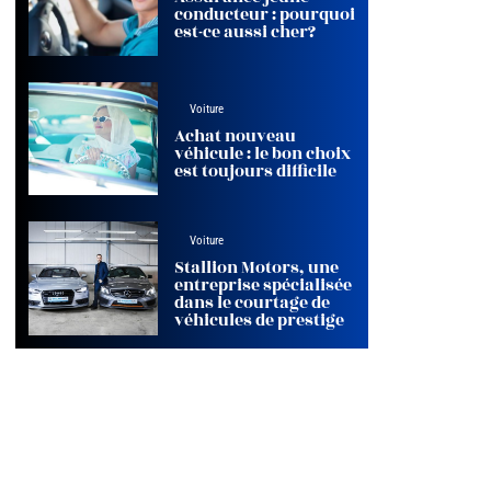
conducteur : pourquoi
est-ce aussi cher?
Voiture
Achat nouveau
véhicule : le bon choix
est toujours difficile
Voiture
Stallion Motors, une
entreprise spécialisée
dans le courtage de
véhicules de prestige