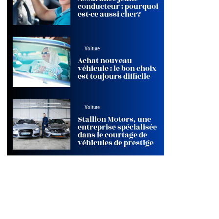
conducteur : pourquoi
est-ce aussi cher?
Voiture
Achat nouveau
véhicule : le bon choix
est toujours difficile
Voiture
Stallion Motors, une
entreprise spécialisée
dans le courtage de
véhicules de prestige