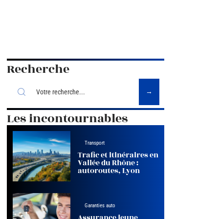
Recherche
Les incontournables
Transport
Trafic et itinéraires en
Vallée du Rhône :
autoroutes, Lyon
Garanties auto
Assurance jeune