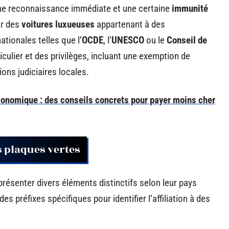
une reconnaissance immédiate et une certaine
immunité
ur des
voitures luxueuses
appartenant à des
tionales telles que l’
OCDE
, l’
UNESCO
ou le
Conseil de
iculier et des privilèges, incluant une exemption de
ions judiciaires locales.
conomique : des conseils concrets pour payer moins cher
s plaques vertes
résenter divers éléments distinctifs selon leur pays
es préfixes spécifiques pour identifier l’affiliation à des