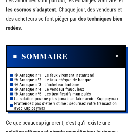
Les annonces sont partout, les échanges vont vite, et
les escrocs s’adaptent
. Chaque jour, des vendeurs et
des acheteurs se font piéger par
des techniques bien
rodées
.
SOMMAIRE
🎯 Arnaque n°1 : Le faux virement instantané
🎯 Arnaque n°2 : Le faux chèque de banque
🎯 Arnaque n°3 : L’acheteur fantôme
🎯 Arnaque n°4 : Le vendeur frauduleux
🎯 Arnaque n°5 : Les justificatifs manipulés
La solution pour ne plus jamais se faire avoir : Kupipaymax
N’attendez pas d’être victime : sécurisez votre transaction
avec Kupipaymax
Ce que beaucoup ignorent, c’est qu’il existe une
solution efficace et simple pour éliminer le risque
: