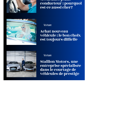
conducteur : pourquoi
est-ce aussi cher?
Voiture
Achat nouveau
véhicule : le bon choix
est toujours difficile
Voiture
Stallion Motors, une
entreprise spécialisée
dans le courtage de
véhicules de prestige