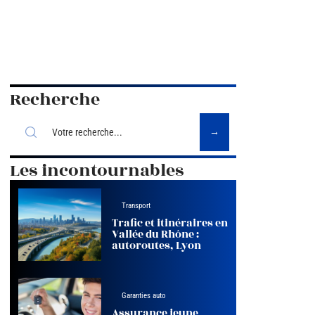
Recherche
Les incontournables
Transport
Trafic et itinéraires en
Vallée du Rhône :
autoroutes, Lyon
Garanties auto
Assurance jeune