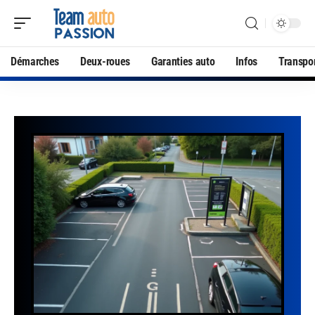
Démarches
Deux-roues
Garanties auto
Infos
Transpo