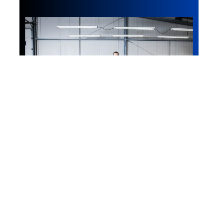
Voiture
Stallion Motors, une
entreprise spécialisée dans
le courtage de véhicules de
prestige