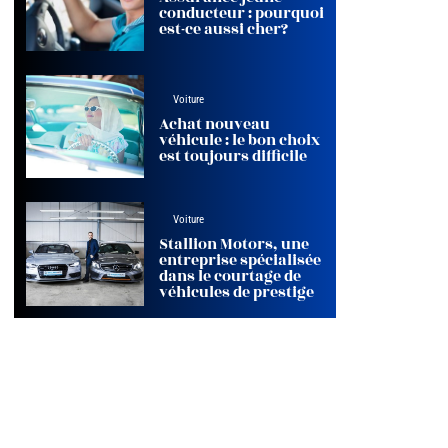
conducteur : pourquoi
est-ce aussi cher?
Voiture
Achat nouveau
véhicule : le bon choix
est toujours difficile
Voiture
Stallion Motors, une
entreprise spécialisée
dans le courtage de
véhicules de prestige