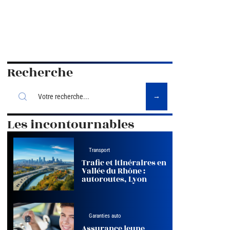
Recherche
Les incontournables
Transport
Trafic et itinéraires en
Vallée du Rhône :
autoroutes, Lyon
Garanties auto
Assurance jeune